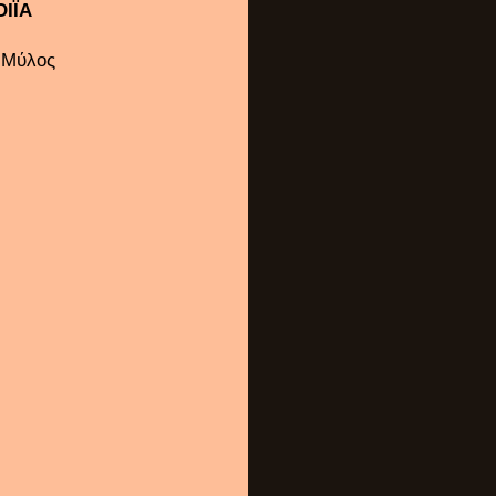
ΟΙΪΑ
 Μύλος