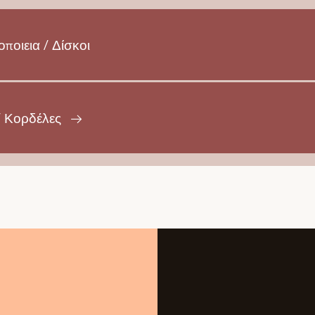
οιεια / Δίσκοι
/ Κορδέλες
→