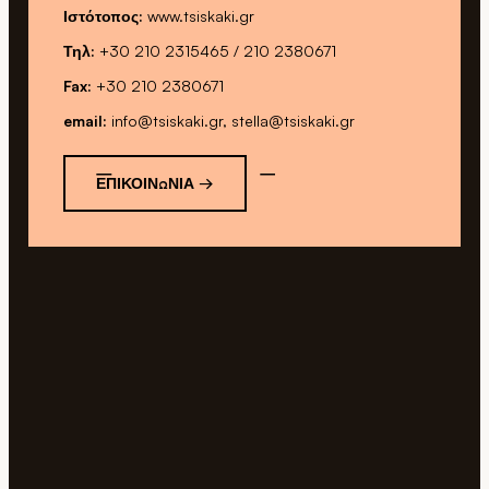
Ιστότοπος:
www.tsiskaki.gr
Τηλ:
+30 210 2315465 / 210 2380671
Fax:
+30 210 2380671
email:
info@tsiskaki.gr, stella@tsiskaki.gr
ΕΠΙΚΟΙΝΩΝΊΑ →